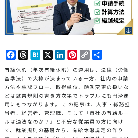
Facebook
Threads
Hatena
X
LinkedIn
Pinterest
Copy
共
Link
有
有給休暇（年次有給休暇）の運用は、法律（労働
基準法）で大枠が決まっている一方、社内の申請
方法や承認フロー、取得単位、時季変更の扱いな
どは就業規則の書き方次第でトラブルにも円滑運
用にもつながります。 この記事は、人事・総務担
当者、経営者、管理職、そして「自社の有給ルー
ルは適法なのか？」と不安な従業員の方に向け
て、就業規則の基礎から、有給休暇規定の作り