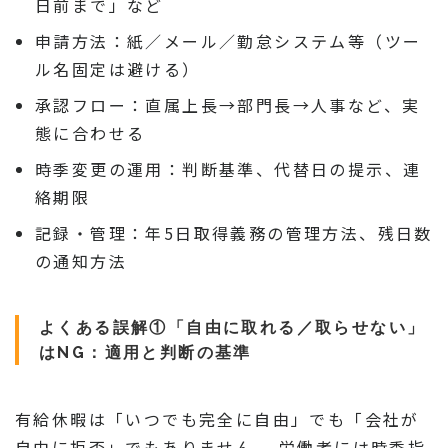
日前まで」など
申請方法：紙／メール／勤怠システム等（ツー
ル名固定は避ける）
承認フロー：直属上長→部門長→人事など、実
態に合わせる
時季変更の運用：判断基準、代替日の提示、連
絡期限
記録・管理：年5日取得義務の管理方法、残日数
の通知方法
よくある誤解①「自由に取れる／取らせない」
はNG：適用と判断の基準
有給休暇は「いつでも完全に自由」でも「会社が
自由に拒否」でもありません。 労働者には時季指