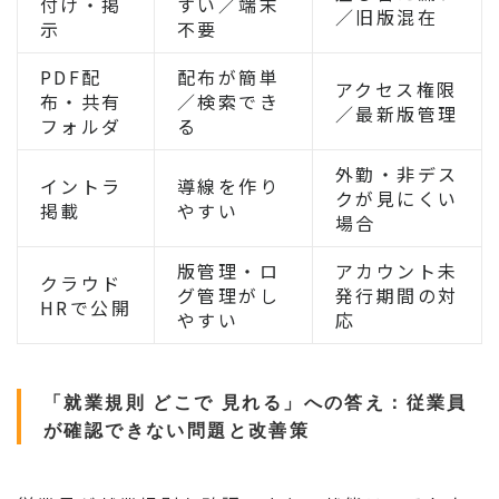
付け・掲
すい／端末
／旧版混在
示
不要
PDF配
配布が簡単
アクセス権限
布・共有
／検索でき
／最新版管理
フォルダ
る
外勤・非デス
イントラ
導線を作り
クが見にくい
掲載
やすい
場合
版管理・ロ
アカウント未
クラウド
グ管理がし
発行期間の対
HRで公開
やすい
応
「就業規則 どこで 見れる」への答え：従業員
が確認できない問題と改善策