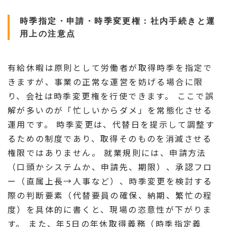
時季指定・申請・時季変更権：社内手続きと運
用上の注意点
有給休暇は原則として労働者が取得時季を指定で
きますが、事業の正常な運営を妨げる場合に限
り、会社は時季変更権を行使できます。 ここで誤
解が多いのが「忙しいからダメ」を常態化させる
運用です。 時季変更は、代替日を提示して調整す
るための制度であり、取得そのものを消滅させる
権限ではありません。 就業規則には、申請方法
（口頭かシステムか、申請先、期限）、承認フロ
ー（直属上長→人事など）、時季変更を検討する
際の判断要素（代替要員の確保、納期、繁忙の程
度）を具体的に書くと、現場の恣意性が下がりま
す。 また、年5日の年休取得義務（時季指定義