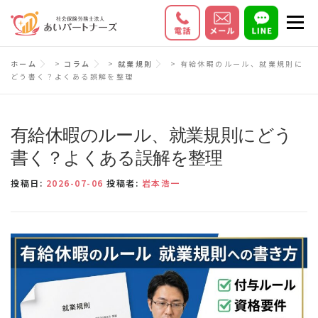
コ
メニ
ン
テ
初めての方へ
サービス内容
料金
ホーム
>
コラム
>
就業規則
>
有給休暇のルール、就業規則に
ン
どう書く？よくある誤解を整理
ツ
お客様の声
Q＆A
会社情報
へ
ス
有給休暇のルール、就業規則にどう
キ
書く？よくある誤解を整理
ッ
投稿日:
2026-07-06
投稿者:
岩本浩一
プ