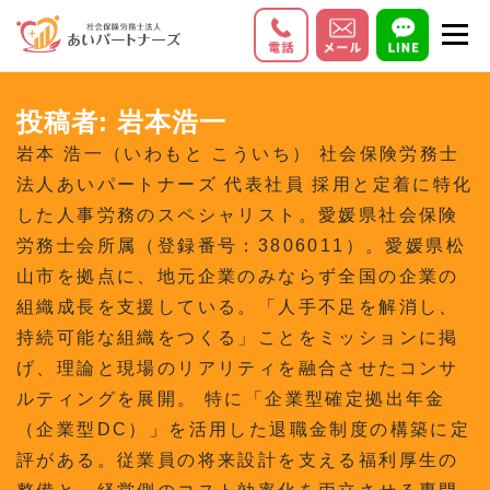
コ
メニ
ン
テ
初めての方へ
サービス内容
料金
ン
投稿者:
岩本浩一
ツ
お客様の声
Q＆A
会社情報
岩本 浩一（いわもと こういち） 社会保険労務士
へ
法人あいパートナーズ 代表社員 採用と定着に特化
ス
した人事労務のスペシャリスト。愛媛県社会保険
キ
労務士会所属（登録番号：3806011）。愛媛県松
ッ
山市を拠点に、地元企業のみならず全国の企業の
プ
組織成長を支援している。「人手不足を解消し、
持続可能な組織をつくる」ことをミッションに掲
げ、理論と現場のリアリティを融合させたコンサ
ルティングを展開。 特に「企業型確定拠出年金
（企業型DC）」を活用した退職金制度の構築に定
評がある。従業員の将来設計を支える福利厚生の