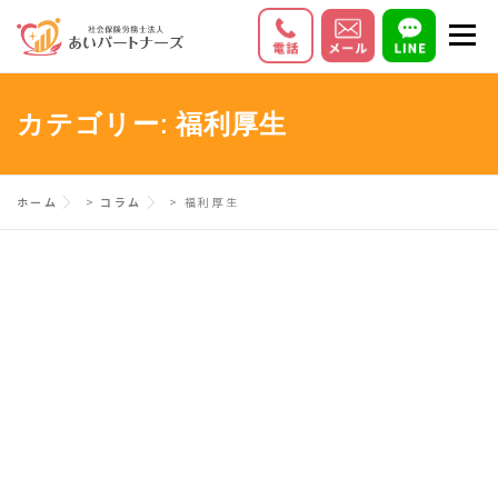
コ
メニ
ン
テ
初めての方へ
サービス内容
料金
ン
カテゴリー:
福利厚生
ツ
お客様の声
Q＆A
会社情報
へ
ス
ホーム
>
コラム
>
福利厚生
キ
ッ
プ