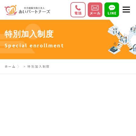
コ
メニ
ン
テ
初めての方へ
サービス内容
料金
ン
特別加入制度
ツ
お客様の声
Q＆A
会社情報
Special enrollment
へ
ス
キ
ホーム
>
特別加入制度
ッ
プ