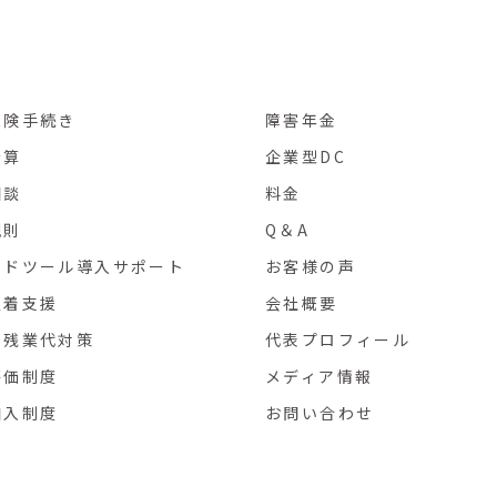
保険手続き
障害年金
計算
企業型DC
相談
料金
規則
Q＆A
ウドツール導入サポート
お客様の声
定着支援
会社概要
い残業代対策
代表プロフィール
評価制度
メディア情報
加入制度
お問い合わせ