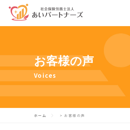
コ
ン
テ
ン
ツ
へ
ス
お客様の声
キ
ッ
Voices
プ
ホーム
>
お客様の声