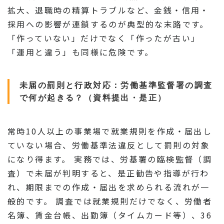
拡大、退職時の精算トラブルなど、金銭・信用・
採用への影響が連鎖するのが典型的な末路です。
「作っていない」だけでなく「作ったが古い」
「運用と違う」も同様に危険です。
未届の罰則と行政対応：労働基準監督署の調査
で何が起きる？（資料提出・是正）
常時10人以上の事業場で就業規則を作成・届出し
ていない場合、労働基準法違反として罰則の対象
になり得ます。 実務では、労基署の臨検監督（調
査）で未届が判明すると、是正勧告や指導が行わ
れ、期限までの作成・届出を求められる流れが一
般的です。 調査では就業規則だけでなく、労働者
名簿、賃金台帳、出勤簿（タイムカード等）、36