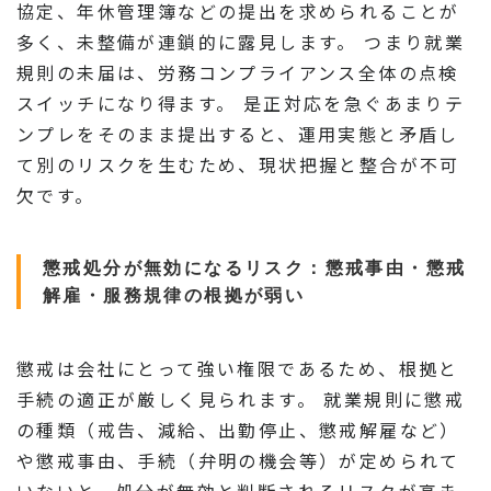
協定、年休管理簿などの提出を求められることが
多く、未整備が連鎖的に露見します。 つまり就業
規則の未届は、労務コンプライアンス全体の点検
スイッチになり得ます。 是正対応を急ぐあまりテ
ンプレをそのまま提出すると、運用実態と矛盾し
て別のリスクを生むため、現状把握と整合が不可
欠です。
懲戒処分が無効になるリスク：懲戒事由・懲戒
解雇・服務規律の根拠が弱い
懲戒は会社にとって強い権限であるため、根拠と
手続の適正が厳しく見られます。 就業規則に懲戒
の種類（戒告、減給、出勤停止、懲戒解雇など）
や懲戒事由、手続（弁明の機会等）が定められて