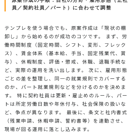
原案作成の手順：自社の分野・雇用形態（正社
員／契約社員／パート）に合わせて調整
テンプレを使う場合でも、原案作成は「現状の棚
卸し」から始めるのが成功のコツです。 まず、労
働時間制度（固定時間、シフト、変形、フレック
ス）、賃金体系（基本給、手当、固定残業代、賞
与）、休暇制度、評価・懲戒、休職、退職手続な
ど、実際の運用を洗い出します。 次に、雇用形態
ごとの差を整理し、同一の就業規則でカバーする
のか、パート就業規則などを分けるのかを決めま
す。 特に契約社員は更新・雇止めのルール、パー
トは所定労働日数や年休付与、社会保険の扱いな
ど、争点が異なります。 最後に、条文と社内書式
（残業申請、休暇申請、誓約書等）を連動させ、
現場が回る運用に落とし込みます。