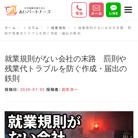
コ
メニ
ン
テ
初めての方へ
サービス内容
料金
ホーム
>
コラム
>
就業規則
>
就業規則がない会社の末路 罰
ン
則や残業代トラブルを防ぐ作成・届出の鉄則
ツ
お客様の声
Q＆A
会社情報
へ
ス
就業規則がない会社の末路 罰則や
キ
残業代トラブルを防ぐ作成・届出の
ッ
鉄則
プ
投稿日:
2026-07-03
投稿者:
岩本浩一