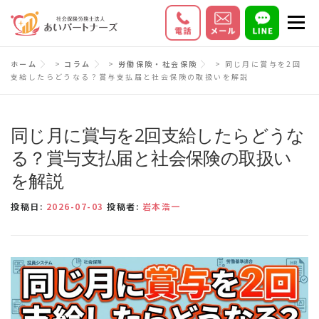
コ
メニ
ン
テ
初めての方へ
サービス内容
料金
ホーム
>
コラム
>
労働保険・社会保険
>
同じ月に賞与を2回
ン
支給したらどうなる？賞与支払届と社会保険の取扱いを解説
ツ
お客様の声
Q＆A
会社情報
へ
ス
同じ月に賞与を2回支給したらどうな
キ
る？賞与支払届と社会保険の取扱い
ッ
を解説
プ
投稿日:
2026-07-03
投稿者:
岩本浩一