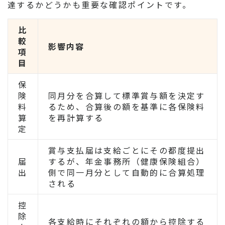
達するかどうかも重要な確認ポイントです。
比
較
影響内容
項
目
保
険
同月分を合算して標準賞与額を決定す
料
るため、合算後の額を基準に各保険料
算
を再計算する
定
賞与支払届は支給ごとにその都度提出
届
するが、年金事務所（健康保険組合）
出
側で同一月分として自動的に合算処理
される
控
除
各支給時にそれぞれの額から控除する