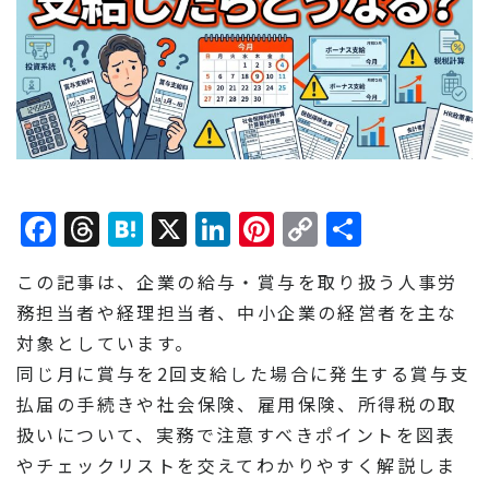
Facebook
Threads
Hatena
X
LinkedIn
Pinterest
Copy
共
Link
有
この記事は、企業の給与・賞与を取り扱う人事労
務担当者や経理担当者、中小企業の経営者を主な
対象としています。
同じ月に賞与を2回支給した場合に発生する賞与支
払届の手続きや社会保険、雇用保険、所得税の取
扱いについて、実務で注意すべきポイントを図表
やチェックリストを交えてわかりやすく解説しま