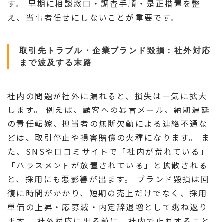
す。 早期に相談窓口・調査手順・是正措置を整
え、当事者任せにしないことが重要です。
取引先トラブル・企業ブランド毀損：社外対応
まで波及する末路
社内の問題が社外に漏れると、損失は一気に拡大
します。 例えば、顧客への暴言メール、納期遅延
の責任転嫁、担当者の無断欠勤による連絡不通な
どは、取引停止や損害賠償の火種になります。 ま
た、SNSや口コミサイトで「社内が荒れている」
「ハラスメントが放置されている」と拡散される
と、採用にも悪影響が出ます。 ブランド毀損は回
復に時間がかかり、短期の売上だけでなく、採用
単価の上昇・応募減・内定辞退増として跳ね返り
ます。 社外対応に出る前に、社内で止血すること