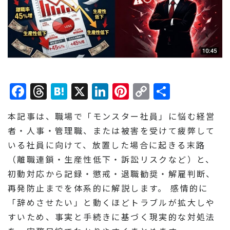
Facebook
Threads
Hatena
X
LinkedIn
Pinterest
Copy
共
Link
有
本記事は、職場で「モンスター社員」に悩む経営
者・人事・管理職、または被害を受けて疲弊して
いる社員に向けて、放置した場合に起きる末路
（離職連鎖・生産性低下・訴訟リスクなど）と、
初動対応から記録・懲戒・退職勧奨・解雇判断、
再発防止までを体系的に解説します。 感情的に
「辞めさせたい」と動くほどトラブルが拡大しや
すいため、事実と手続きに基づく現実的な対処法