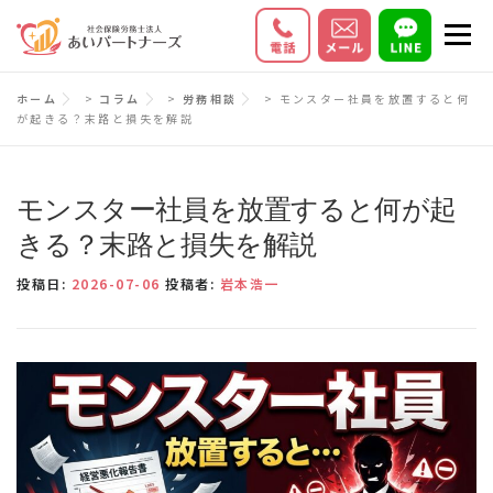
コ
メニ
ン
テ
初めての方へ
サービス内容
料金
ホーム
>
コラム
>
労務相談
>
モンスター社員を放置すると何
ン
が起きる？末路と損失を解説
ツ
お客様の声
Q＆A
会社情報
へ
ス
モンスター社員を放置すると何が起
キ
きる？末路と損失を解説
ッ
投稿日:
2026-07-06
投稿者:
岩本浩一
プ