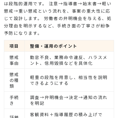
は段階的運用です。 注意→指導書→始末書→軽い
懲戒→重い懲戒という流れを、事案の重大性に応
じて設計します。 労働者の弁明機会を与える、処
分理由を明示するなど、手続き面の丁寧さが紛争
予防になります。
項目
整備・運用のポイント
懲戒
勤怠不良、業務命令違反、ハラスメ
事由
ント、信用毀損などを具体化
懲戒
軽重の段階を用意し、相当性を説明
の種
できるようにする
類
手続
調査→弁明機会→決定→通知の流れ
き
を明記
客観資料＋指導履歴の積み上げで
証拠