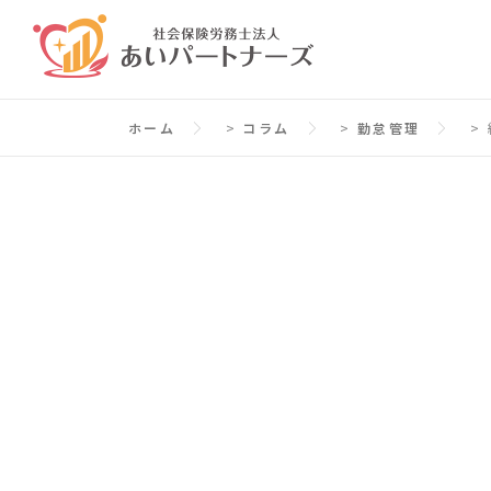
コ
ン
テ
ン
ホーム
>
コラム
>
勤怠管理
>
ツ
へ
ス
キ
ッ
プ