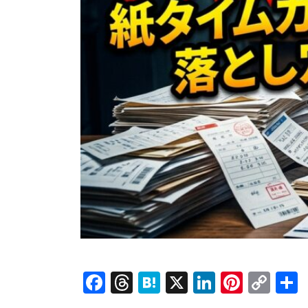
Facebook
Threads
Hatena
X
LinkedI
Pinte
Co
Lin