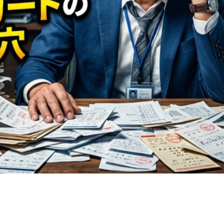
n
rest
py
共
k
有