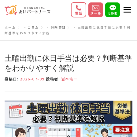
コ
メニ
ン
テ
初めての方へ
サービス内容
料金
ホーム
>
コラム
>
労務管理
>
土曜出勤に休日手当は必要？判
ン
断基準をわかりやすく解説
ツ
お客様の声
Q＆A
会社情報
へ
ス
土曜出勤に休日手当は必要？判断基準
キ
をわかりやすく解説
ッ
投稿日:
2026-07-09
投稿者:
岩本浩一
プ