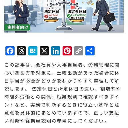
Facebook
Threads
Hatena
X
LinkedIn
Pinterest
Copy
共
Link
有
この記事は、会社員や人事担当者、労務管理に関
心がある方を対象に、土曜出勤があった場合に休
日手当が必要かどうかをわかりやすく整理して解
説します。 法定休日と所定休日の違い、割増率や
時間外労働との関係、就業規則で確認すべきポイ
ントなど、実務で判断するときに役立つ基準と注
意点を具体的にまとめていますので、正しい支払
い判断や従業員説明の参考にしてください。