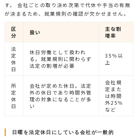
す。 会社ごとの取り決め次第で代休や手当の有無
が決まるため、就業規則の確認が欠かせません。
区
主な割
扱い
分
増率
法
休日労働として扱われ
定
35％以
る。就業規則に関わらず
休
上
法定の割増が必要
日
会社規
所
会社が定めた休日。法定
定また
定
外の休日であり時間外管
は時間
休
理の対象になることが多
外25％
日
い
など
日曜を法定休日にしている会社が一般的