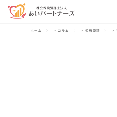
コ
ン
テ
ン
ホーム
>
コラム
>
労務管理
>
ツ
へ
ス
キ
ッ
プ