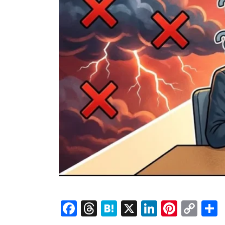
Facebook
Threads
Hatena
X
LinkedI
Pinte
Co
Lin