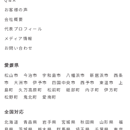
Q＆A
お客様の声
会社概要
代表プロフィール
メディア情報
お問い合わせ
愛媛県
松山市 今治市 宇和島市 八幡浜市 新居浜市 西条
市 大洲市 伊予市 四国中央市 西予市 東温市 上
島町 久万高原町 松前町 砥部町 内子町 伊方町
松野町 鬼北町 愛南町
全国対応
北海道 青森県 岩手県 宮城県 秋田県 山形県 福
島県 茨城県 栃木県 群馬県 埼玉県 千葉県 東京