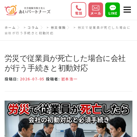
コ
メニ
ン
テ
初めての方へ
サービス内容
料金
ホーム
>
コラム
>
労災保険
>
労災で従業員が死亡した場合に
ン
会社が行う手続きと初動対応
ツ
お客様の声
Q＆A
会社情報
へ
ス
労災で従業員が死亡した場合に会社
キ
が行う手続きと初動対応
ッ
投稿日:
2026-07-05
投稿者:
岩本浩一
プ