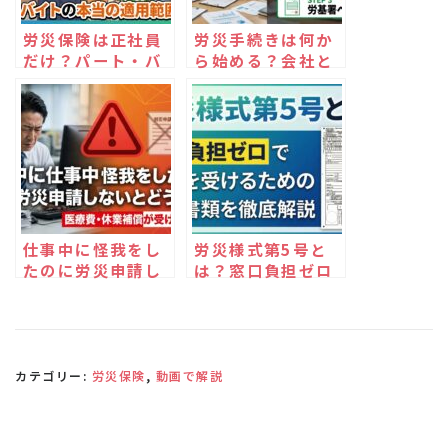
労災保険は正社員
労災手続きは何か
だけ？パート・バ
ら始める？会社と
イトの本当の適用
従業員が取るべき
範囲を解説
実務対応とは
仕事中に怪我をし
労災様式第5号と
たのに労災申請し
は？窓口負担ゼロ
ないとどうなる？
で治療を受けるた
めの必須書類を徹
底解説
カテゴリー:
労災保険
,
動画で解説