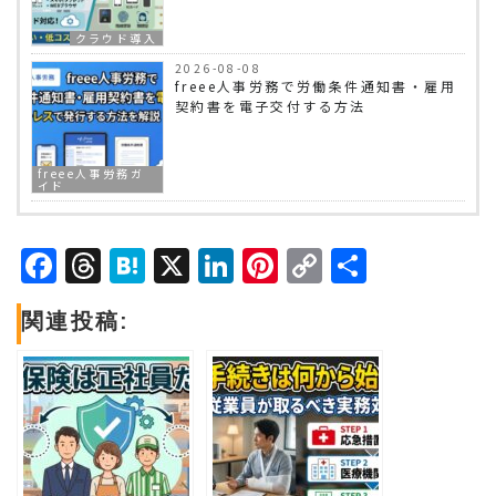
クラウド導入
2026-08-08
freee人事労務で労働条件通知書・雇用
契約書を電子交付する方法
freee人事労務ガ
イド
Facebook
Threads
Hatena
X
LinkedIn
Pinterest
Copy
共
Link
有
関連投稿: