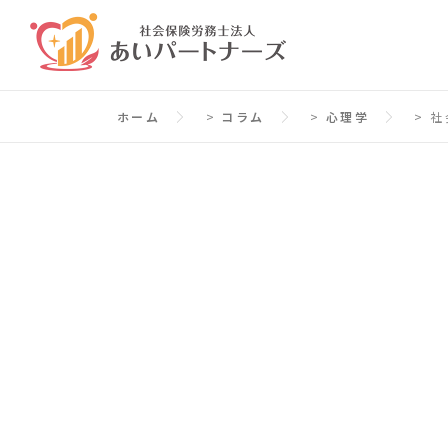
コ
ン
テ
ン
ホーム
>
コラム
>
心理学
>
社
ツ
へ
ス
キ
ッ
プ