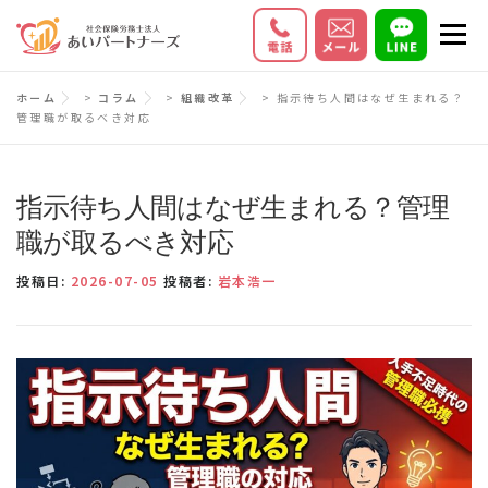
コ
メニ
ン
テ
初めての方へ
サービス内容
料金
ホーム
>
コラム
>
組織改革
>
指示待ち人間はなぜ生まれる？
ン
管理職が取るべき対応
ツ
お客様の声
Q＆A
会社情報
へ
ス
指示待ち人間はなぜ生まれる？管理
キ
職が取るべき対応
ッ
投稿日:
2026-07-05
投稿者:
岩本浩一
プ