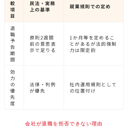
較
民法・実務
就業規則での定め
項
上の基準
目
退
職
原則2週間
1か月等を定めるこ
予
前の意思表
とがあるが法的強制
告
示で足りる
力は限定的
期
間
効
力
の
法律・判例
社内運用規則として
優
が優先
の位置付け
先
度
会社が退職を拒否できない理由