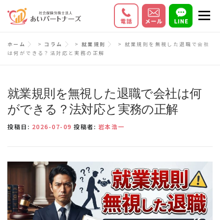
コ
メニ
ン
テ
初めての方へ
サービス内容
料金
ホーム
>
コラム
>
就業規則
>
就業規則を無視した退職で会社
ン
は何ができる？法対応と実務の正解
ツ
お客様の声
Q＆A
会社情報
へ
ス
就業規則を無視した退職で会社は何
キ
ができる？法対応と実務の正解
ッ
投稿日:
2026-07-09
投稿者:
岩本浩一
プ