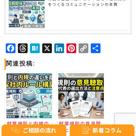
をつくるコミュニケーションの本質
動画で解説
Facebook
Threads
Hatena
X
LinkedIn
Pinterest
Copy
共
Link
有
関連投稿:
就業規則と内規の
就業規則の意見聴
違いを踏まえた適
取とは？労働者代