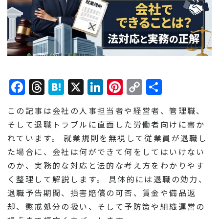
Facebook
Threads
Hatena
X
LinkedIn
Pinterest
Copy
共
Link
有
この記事は会社の人事担当者や経営者、管理職、
そして退職トラブルに直面した労働者向けに書か
れています。 就業規則を無視して従業員が退職し
た場合に、会社は何ができて何をしてはいけない
のか、実務的な対応と法的な考え方をわかりやす
く整理して解説します。 具体的には退職の効力、
退職予告期間、損害賠償の可否、賃金や備品返
却、懲戒処分の扱い、そして予防策や組織運営の