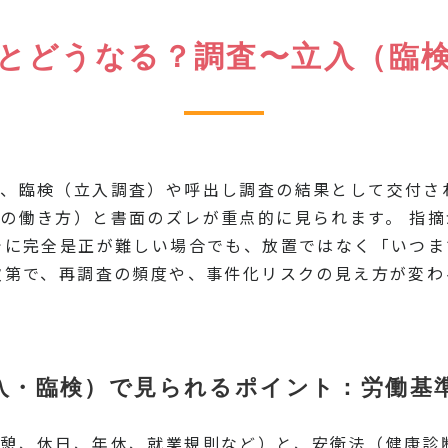
とどうなる？調査〜立入（臨
、臨検（立入調査）や呼出し調査の結果として交付さ
の働き方）と書面のズレが重点的に見られます。 指
でに完全是正が難しい場合でも、放置ではなく「いつ
次第で、再調査の頻度や、事件化リスクの見え方が変
入・臨検）で見られるポイント：労働基
憩、休日、年休、就業規則など）と、安衛法（健康診