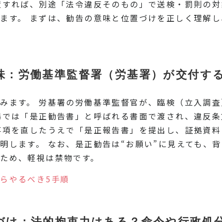
置すれば、別途「法令違反そのもの」で送検・罰則の対
ます。 まずは、勧告の意味と位置づけを正しく理解
味：労働基準監督署（労基署）が交付す
みます。 労基署の労働基準監督官が、臨検（立入調
場では「是正勧告書」と呼ばれる書面で渡され、違反
事項を直したうえで「是正報告書」を提出し、証拠資料
明します。 なお、是正勧告は“お願い”に見えても、
ため、軽視は禁物です。
らやるべき5手順
づけ：法的拘束力はある？命令や行政処