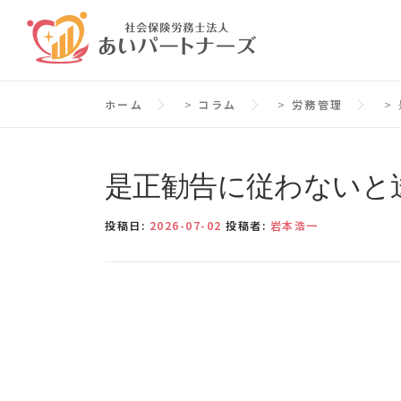
コ
ン
テ
ン
ホーム
>
コラム
>
労務管理
>
ツ
へ
ス
是正勧告に従わないと
キ
ッ
投稿日:
2026-07-02
投稿者:
岩本浩一
プ