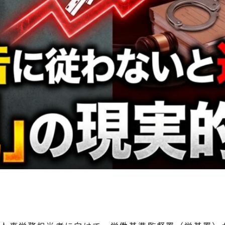
n
rest
py
共
k
有