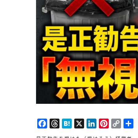
Facebook
Threads
Hatena
X
LinkedI
Pinte
Co
Lin