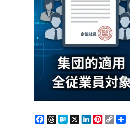
Facebook
Threads
Hatena
X
LinkedI
Pinte
Co
Lin