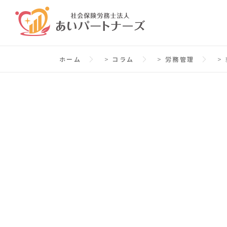
コ
ン
テ
ン
ホーム
>
コラム
>
労務管理
>
ツ
へ
ス
キ
ッ
プ