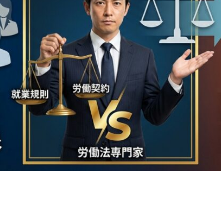
n
rest
py
共
k
有