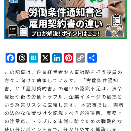
Facebook
Threads
Hatena
X
LinkedIn
Pinterest
Copy
共
Link
有
この記事は、企業経営者や人事戦略を担う役員の
方々に向けて執筆しています。 「労働条件通知
書」と「雇用契約書」の違いの認識不足は、法令
違反や後の労使トラブル、企業イメージの毀損と
いう経営リスクに直結します。 本記事では、両者
の法的な位置づけや記載すべき必須項目、実務上
の注意点、トラブルを未然に防ぐための戦略的な
使い分けポイントまで、分かりやすく解説しま