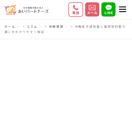
コ
メニ
ン
テ
初めての方へ
サービス内容
料金
ホーム
>
コラム
>
労務管理
>
労働条件通知書と雇用契約書の
ン
違いをわかりやすく解説
ツ
お客様の声
Q＆A
会社情報
へ
ス
キ
ッ
プ