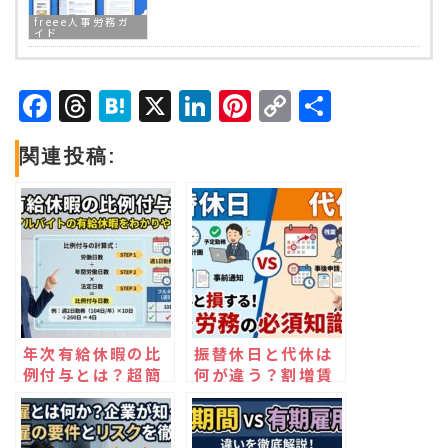
freee人事労務ガ
イド
Facebook
Threads
Hatena
X
LinkedIn
Pinterest
Copy
共
Link
有
関連投稿:
年次有給休暇の比
振替休日と代休は
例付与とは？超簡
何が違う？割増賃
単に仕組みと計算
金の発生有無まで
式を徹底解説！
徹底解説