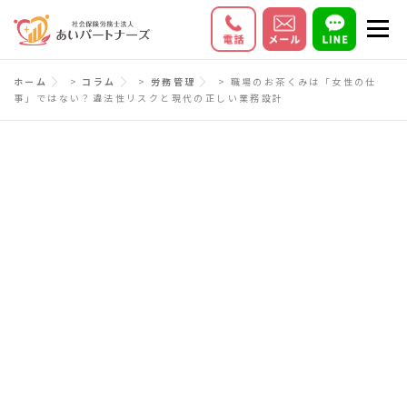
コ
メニ
ン
テ
初めての方へ
サービス内容
料金
ホーム
>
コラム
>
労務管理
>
職場のお茶くみは「女性の仕
ン
事」ではない？違法性リスクと現代の正しい業務設計
ツ
お客様の声
Q＆A
会社情報
へ
ス
キ
ッ
プ