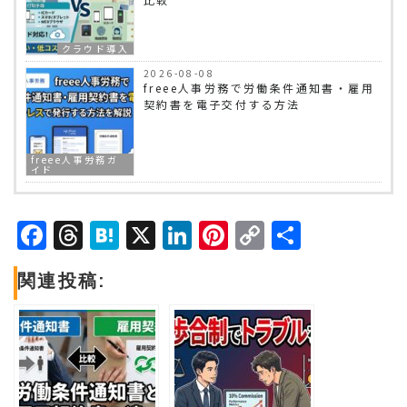
クラウド導入
2026-08-08
freee人事労務で労働条件通知書・雇用
契約書を電子交付する方法
freee人事労務ガ
イド
Facebook
Threads
Hatena
X
LinkedIn
Pinterest
Copy
共
Link
有
関連投稿: