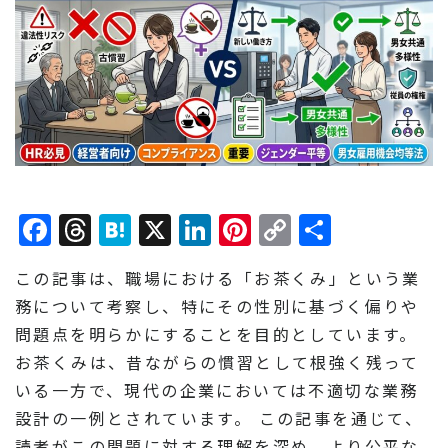
Facebook
Threads
Hatena
X
LinkedIn
Pinterest
Copy
共
Link
有
この記事は、職場における「お茶くみ」という業
務について考察し、特にその性別に基づく偏りや
問題点を明らかにすることを目的としています。
お茶くみは、昔ながらの慣習として根強く残って
いる一方で、現代の企業においては不適切な業務
設計の一例とされています。 この記事を通じて、
読者がこの問題に対する理解を深め、より公平な