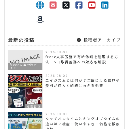
投稿者アーカイブ
最新の投稿
2026-08-09
freee人事労務で有給休暇を管理する方
法 5日取得義務への対応も解説
freee人事労務ガ
イド
2026-08-09
エイジズムとは何か？年齢による偏見や
差別が個人と組織に与える影響
労務管理
2026-08-08
タッチオンタイムとキングオブタイムの
違いは？機能・使いやすさ・価格を徹底
比較