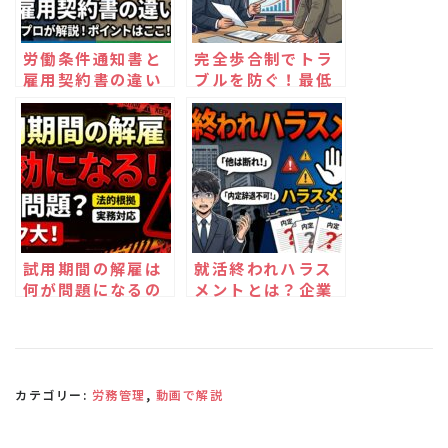
労働条件通知書と
完全歩合制でトラ
雇用契約書の違い
ブルを防ぐ！最低
をわかりやすく解
賃金・労働時間・
説
契約の正しい設計
ポイント
試用期間の解雇は
就活終われハラス
何が問題になるの
メントとは？企業
か？無効リスクと
が知らずにやって
実務対応
いる違法リスク
カテゴリー:
労務管理
,
動画で解説