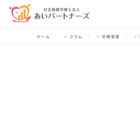
コ
ン
テ
ン
ホーム
>
コラム
>
労務管理
>
ツ
へ
ス
キ
ッ
プ