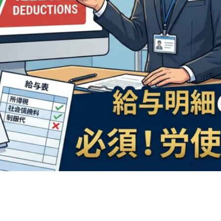
n
rest
py
共
k
有