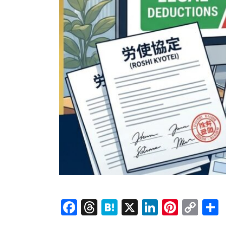
Facebook
Threads
Hatena
X
LinkedI
Pinte
Co
Lin