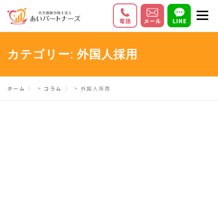
コ
メニ
ン
テ
初めての方へ
サービス内容
料金
ン
カテゴリー:
外国人採用
ツ
お客様の声
Q＆A
会社情報
へ
ス
ホーム
>
コラム
>
外国人採用
キ
ッ
プ