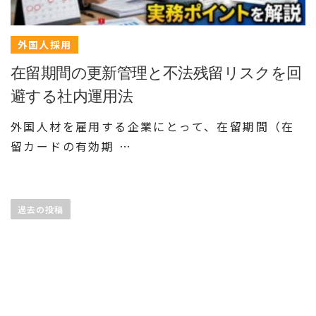
外国人採用
在留期間の更新管理と不法残留リスクを回
避する社内運用法
外国人材を雇用する企業にとって、在留期間（在
留カードの有効期 …
投
稿
過去の投稿
ナ
ビ
ゲ
ー
シ
ョ