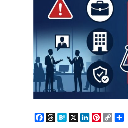
Facebook
Threads
Hatena
X
LinkedI
Pinte
Co
Lin