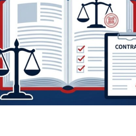
n
rest
py
共
k
有