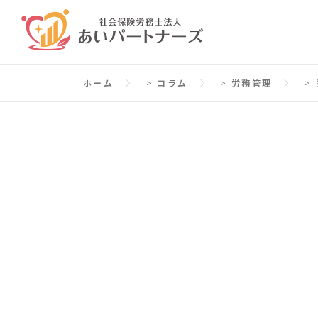
コ
ン
テ
ン
ホーム
>
コラム
>
労務管理
>
ツ
へ
ス
キ
ッ
プ