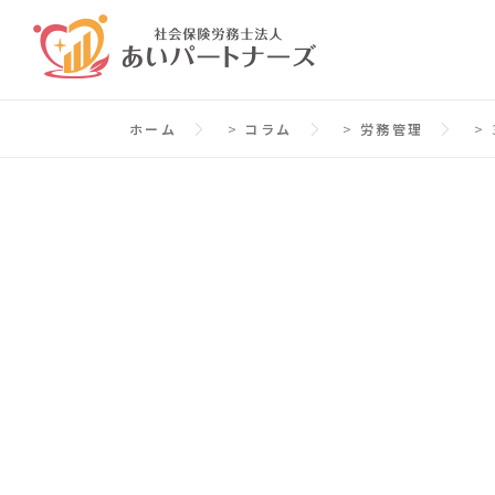
コ
ン
テ
ン
ホーム
>
コラム
>
労務管理
>
ツ
へ
ス
キ
ッ
プ