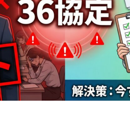
n
rest
py
共
k
有