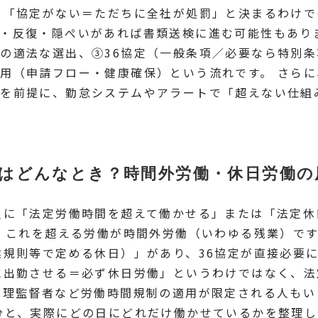
 「協定がない＝ただちに全社が処罰」と決まるわけ
・反復・隠ぺいがあれば書類送検に進む可能性もあり
の適法な選出、③36協定（一般条項／必要なら特別
用（申請フロー・健康確保）という流れです。 さらに、
）を前提に、勤怠システムやアラートで「超えない仕組
のはどんなとき？時間外労働・休日労働の
員に「法定労働時間を超えて働かせる」または「法定休
で、これを超える労働が時間外労働（いわゆる残業）です
業規則等で定める休日）」があり、36協定が直接必要
に出勤させる＝必ず休日労働」というわけではなく、法
管理監督者など労働時間規制の適用が限定される人も
分と、実際にどの日にどれだけ働かせているかを整理し