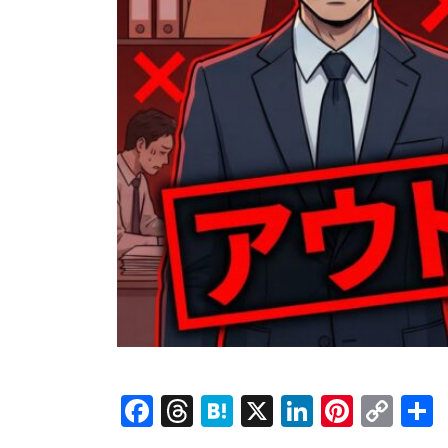
Facebook
Threads
Hatena
X
LinkedI
Pinte
Co
Lin