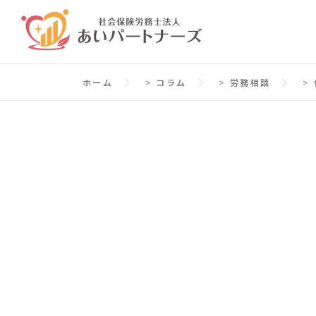
コ
ン
テ
ン
ホーム
>
コラム
>
労務相談
>
ツ
へ
ス
キ
ッ
プ