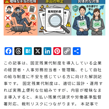
Facebook
Threads
Hatena
X
LinkedIn
Pinterest
Copy
共
Link
有
この記事は、固定残業代制度を導入している企業
の経営者・人事労務担当者・管理職、そして自社
の給与制度に不安を感じている方に向けた解説記
事です。 固定残業代制度は、適切に設計・運用す
れば実務上便利な仕組みですが、内容が曖昧なま
ま導入すると、未払い残業代請求や労働基準監督
署対応、裁判リスクにつながります。 本記事で