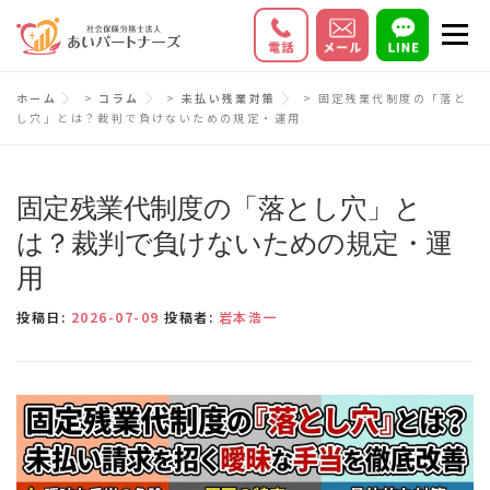
コ
メニ
ン
テ
初めての方へ
サービス内容
料金
ホーム
>
コラム
>
未払い残業対策
>
固定残業代制度の「落と
ン
し穴」とは？裁判で負けないための規定・運用
ツ
お客様の声
Q＆A
会社情報
へ
ス
固定残業代制度の「落とし穴」と
キ
は？裁判で負けないための規定・運
ッ
用
プ
投稿日:
2026-07-09
投稿者:
岩本浩一