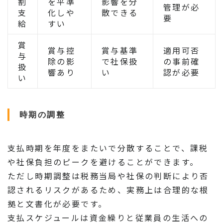
割
を平準
影響を分
管理が必
支
化しや
散できる
要
給
すい
賞
賞与控
賞与基準
適用可否
与
除の影
で社保扱
の事前確
扱
響あり
い
認が必要
い
時期の調整
支払時期を年度をまたいで分散することで、課税
や社保負担のピークを避けることができます。
ただし時期調整は税務当局や社保の判断により否
認されるリスクがあるため、実務上は合理的な根
拠と文書化が必要です。
支払スケジュールは資金繰りと従業員の生活への