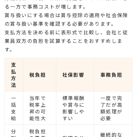
る一方で事務コストが増します。
賞与扱いにする場合は賞与控除の適用や社会保険
の賞与扱い基準を確認する必要があります。
支払方法を決める前に表形式で比較し、会社と従
業員双方の負担を試算することをおすすめしま
す。
支
払
税負担
社保影響
事務負担
方
法
一
当年で
標準報酬
一度で完
括
税率上
や賞与に
了だが高
支
昇の可
影響しや
額処理が
給
能性大
すい
必要
分
税負担
継続的な