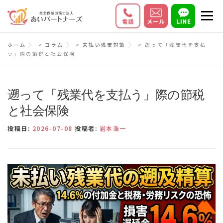
コ
メニ
ン
テ
初めての方へ
サービス内容
料金
ホーム
>
コラム
>
未払い残業対策
>
遡って「残業代を支払
ン
う」際の節税と社会保険
ツ
お客様の声
Q＆A
会社情報
へ
ス
遡って「残業代を支払う」際の節税
キ
と社会保険
ッ
投稿日:
2026-07-08
投稿者:
岩本浩一
プ