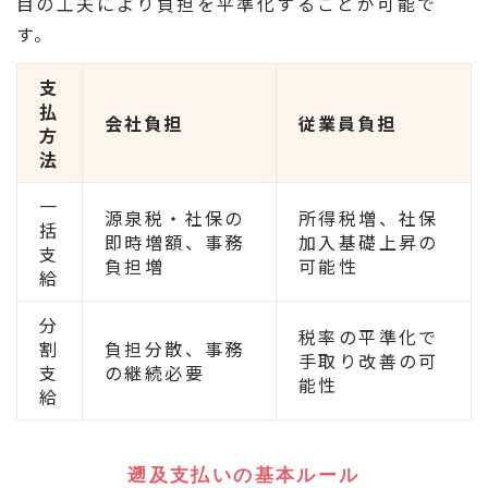
目の工夫により負担を平準化することが可能で
す。
支
払
会社負担
従業員負担
方
法
一
源泉税・社保の
所得税増、社保
括
即時増額、事務
加入基礎上昇の
支
負担増
可能性
給
分
税率の平準化で
割
負担分散、事務
手取り改善の可
支
の継続必要
能性
給
遡及支払いの基本ルール