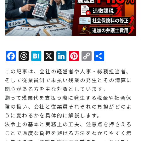
Facebook
Threads
Hatena
X
LinkedIn
Pinterest
Copy
共
Link
有
この記事は、会社の経営者や人事・総務担当者、
そして従業員側で未払い残業の発生とその清算に
関心がある方を主な対象としています。
遡って残業代を支払う際に発生する税金や社会保
険の扱い、会社と従業員それぞれの負担がどのよ
うに変わるかを具体的に解説します。
法令上の基本と実務上の工夫、注意点を押さえる
ことで過度な負担を避ける方法をわかりやすく示