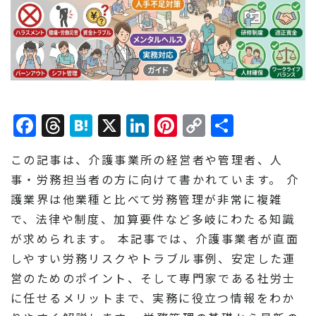
Facebook
Threads
Hatena
X
LinkedIn
Pinterest
Copy
共
Link
有
この記事は、介護事業所の経営者や管理者、人
事・労務担当者の方に向けて書かれています。 介
護業界は他業種と比べて労務管理が非常に複雑
で、法律や制度、加算要件など多岐にわたる知識
が求められます。 本記事では、介護事業者が直面
しやすい労務リスクやトラブル事例、安定した運
営のためのポイント、そして専門家である社労士
に任せるメリットまで、実務に役立つ情報をわか