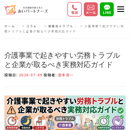
コ
メニ
ン
テ
初めての方へ
サービス内容
料金
ホーム
>
コラム
>
業種別トラブル
>
介護事業で起きやすい労
ン
務トラブルと企業が取るべき実務対応ガイド
ツ
お客様の声
Q＆A
会社情報
へ
ス
介護事業で起きやすい労務トラブル
キ
と企業が取るべき実務対応ガイド
ッ
投稿日:
2026-07-09
投稿者:
岩本浩一
プ