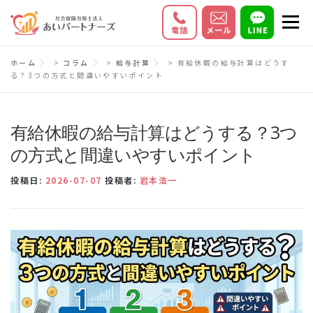
コ
メニ
ン
テ
初めての方へ
サービス内容
料金
ホーム
>
コラム
>
給与計算
>
有給休暇の給与計算はどうす
ン
る？3つの方式と間違いやすいポイント
ツ
お客様の声
Q＆A
会社情報
へ
ス
有給休暇の給与計算はどうする？3つ
キ
の方式と間違いやすいポイント
ッ
投稿日:
2026-07-07
投稿者:
岩本浩一
プ