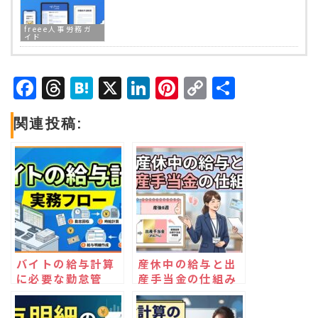
freee人事労務ガ
イド
Facebook
Threads
Hatena
X
LinkedIn
Pinterest
Copy
共
Link
有
関連投稿:
バイトの給与計算
産休中の給与と出
に必要な勤怠管
産手当金の仕組み
理・社会保険・税
をわかりやすく解
の実務フロー整理
説