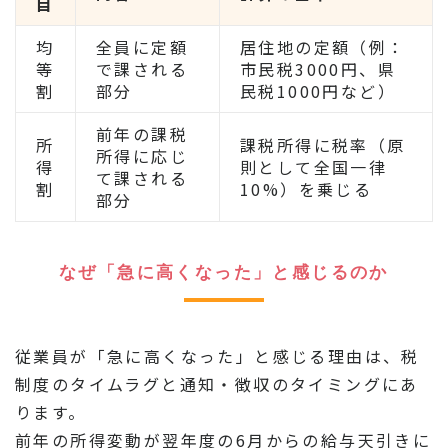
目
均
全員に定額
居住地の定額（例：
等
で課される
市民税3000円、県
割
部分
民税1000円など）
前年の課税
所
課税所得に税率（原
所得に応じ
得
則として全国一律
て課される
割
10%）を乗じる
部分
なぜ「急に高くなった」と感じるのか
従業員が「急に高くなった」と感じる理由は、税
制度のタイムラグと通知・徴収のタイミングにあ
ります。
前年の所得変動が翌年度の6月からの給与天引きに