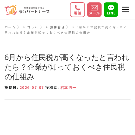
コ
メニ
ン
テ
初めての方へ
サービス内容
料金
ホーム
>
コラム
>
労務管理
>
6月から住民税が高くなったと
ン
言われたら？企業が知っておくべき住民税の仕組み
ツ
お客様の声
Q＆A
会社情報
へ
ス
6月から住民税が高くなったと言われ
キ
たら？企業が知っておくべき住民税
ッ
の仕組み
プ
投稿日:
2026-07-07
投稿者:
岩本浩一