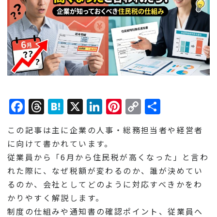
Facebook
Threads
Hatena
X
LinkedIn
Pinterest
Copy
共
Link
有
この記事は主に企業の人事・総務担当者や経営者
に向けて書かれています。
従業員から「6月から住民税が高くなった」と言わ
れた際に、なぜ税額が変わるのか、誰が決めてい
るのか、会社としてどのように対応すべきかをわ
かりやすく解説します。
制度の仕組みや通知書の確認ポイント、従業員へ