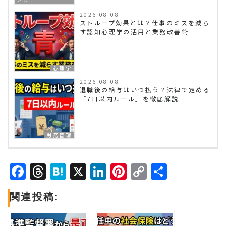
イド
2026-08-08
ストループ効果とは？仕事のミスを減ら
す認知心理学の活用と業務改善術
心理学
2026-08-08
退職後の給与はいつ払う？法律で定める
「7日以内ルール」を徹底解説
労務管理
Facebook
Threads
Hatena
X
LinkedIn
Pinterest
Copy
共
Link
有
関連投稿: