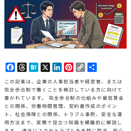
Facebook
Threads
Hatena
X
LinkedIn
Pinterest
Copy
共
Link
有
この記事は、企業の人事担当者や経営者、または
完全歩合制で働くことを検討している方に向けて
書かれています。 完全歩合制の仕組みや最低賃金
との関係、労働時間管理、契約書作成のポイン
ト、社会保険との関係、トラブル事例、安全な運
用方法まで、実務で役立つ知識を網羅的に解説し
ます。 違法リスクやトラブルを未然に防ぎ、安心