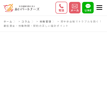
コ
メニ
ン
テ
初めての方へ
サービス内容
料金
ホーム
>
コラム
>
労務管理
>
完全歩合制でトラブルを防ぐ！
ン
最低賃金・労働時間・契約の正しい設計ポイント
ツ
お客様の声
Q＆A
会社情報
へ
ス
キ
ッ
プ