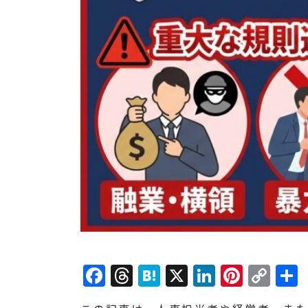
Facebook
Threads
Hatena
X
LinkedI
Pinte
Co
Lin