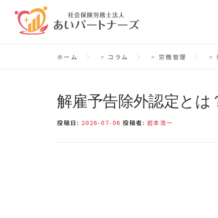
コ
ン
テ
ン
ホーム
>
コラム
>
労務管理
>
ツ
へ
ス
解雇予告除外認定とは
キ
ッ
投稿日:
2026-07-06
投稿者:
岩本浩一
プ