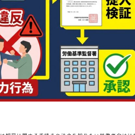
n
rest
py
共
k
有