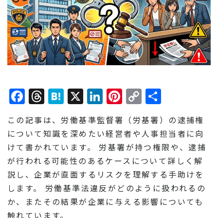
Facebook
Threads
Hatena
X
LinkedIn
Pinterest
Copy
共
Link
有
この記事は、労働基準監督署（労基署）の逮捕権
について知識を深めたい経営者や人事担当者に向
けて書かれています。 労基署が持つ権限や、逮捕
が行われる可能性のあるケースについて詳しく解
説し、企業が直面するリスクを理解する手助けを
します。 労働基準法違反がどのように扱われるの
か、またその結果が企業に与える影響についても
触れています。