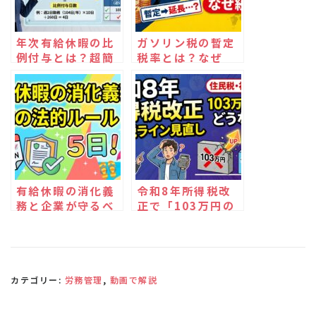
年次有給休暇の比
ガソリン税の暫定
例付与とは？超簡
税率とは？なぜ
単に仕組みと計算
「暫定」なのに続
式を徹底解説！
くのか、二重課税
の論点を解説
有給休暇の消化義
令和8年所得税改
務と企業が守るべ
正で「103万円の
き法的ルール
壁」はどう変わ
る？
カテゴリー:
労務管理
,
動画で解説