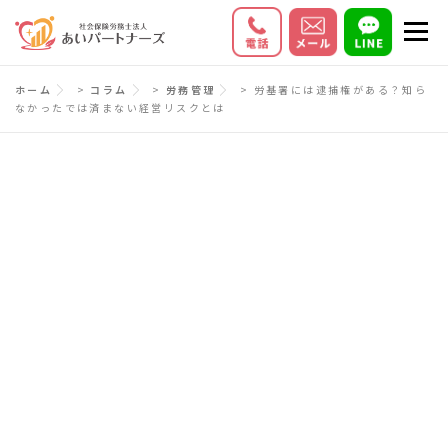
コ
メニ
ン
テ
初めての方へ
サービス内容
料金
ホーム
>
コラム
>
労務管理
>
労基署には逮捕権がある？知ら
ン
なかったでは済まない経営リスクとは
ツ
お客様の声
Q＆A
会社情報
へ
ス
キ
ッ
プ