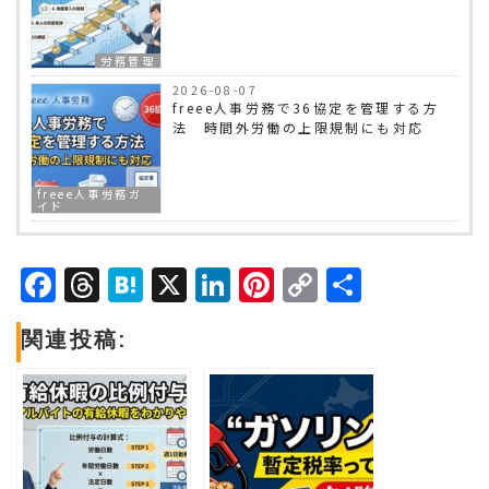
労務管理
2026-08-07
freee人事労務で36協定を管理する方
法 時間外労働の上限規制にも対応
freee人事労務ガ
イド
Facebook
Threads
Hatena
X
LinkedIn
Pinterest
Copy
共
Link
有
関連投稿: