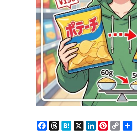
Facebook
Threads
Hatena
X
LinkedI
Pinte
Co
Lin