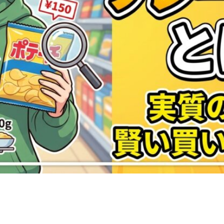
n
rest
py
共
k
有