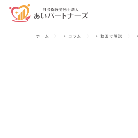
コ
ン
テ
ン
ホーム
>
コラム
>
動画で解説
ツ
へ
ス
キ
ッ
プ