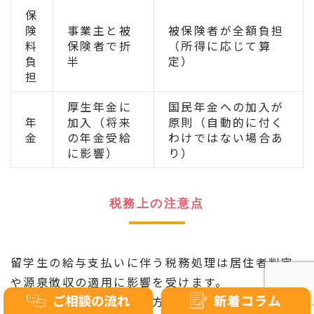
保
険
事業主と被
被保険者が全額負担
料
保険者で折
（所得に応じて算
負
半
定）
担
厚生年金に
国民年金への加入が
年
加入（将来
原則（自動的に付く
金
の年金受給
わけではない場合あ
に影響）
り）
税務上の注意点
留学生の給与支払いに伴う税務処理は居住者判定
や源泉徴収の適用に影響を受けます。
非居住者と居住者で課税方法が異なり、年末調整