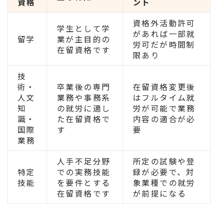
資格
ント
資格外活動許可
学生として学
があれば一部就
留学
業が主目的の
労可だが時間制
在留資格です
限あり
技
術・
卒業後の専門
在留資格変更後
人文
業務や事務系
はフルタイム就
知
の就労に適し
労が可能で業務
識・
た在留資格で
内容の適合が必
国際
す
要
業務
人手不足分野
所定の試験や登
特定
での実務技能
録が必要で、対
技能
を要件とする
象業種での就労
在留資格です
が前提になる