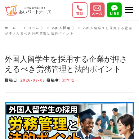
コ
メニ
ン
テ
初めての方へ
サービス内容
料金
ホーム
>
コラム
>
外国人採用
>
外国人留学生を採用する企業
ン
が押さえるべき労務管理と法的ポイント
ツ
お客様の声
Q＆A
会社情報
へ
ス
外国人留学生を採用する企業が押さ
キ
えるべき労務管理と法的ポイント
ッ
投稿日:
2026-07-03
投稿者:
岩本浩一
プ