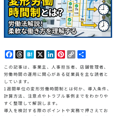
Facebook
Threads
Hatena
X
LinkedIn
Pinterest
Copy
共
Link
有
この記事は、事業主、人事担当者、店舗管理者、
労働時間の運用に関心がある従業員を主な読者と
しています。
1週間単位の変形労働時間制とは何か、導入条件、
計算方法、注意点やトラブル事例までをわかりや
すく整理して解説します。
導入を検討する際のポイントや実務で押さえてお