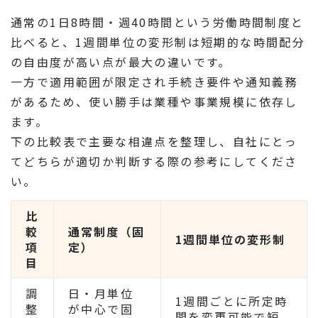
通常の1日8時間・週40時間という労働時間制度と
比べると、1週間単位の変形制は短期的な時間配分
の自由度が高い点が最大の違いです。
一方で適用範囲が限定され手続き要件や通知義務
があるため、使い勝手は業種や事業規模に依存し
ます。
下の比較表で主要な相違点を整理し、自社にとっ
てどちらが適切か判断する際の参考にしてくださ
い。
比
較
通常制度（固
1週間単位の変形制
項
定）
目
調
日・月単位
1週間ごとに所定時
整
が中心で固
間を変更可能で短