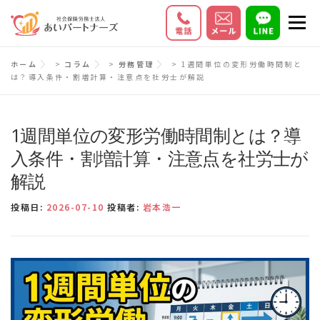
コ
メニ
ン
テ
初めての方へ
サービス内容
料金
ホーム
>
コラム
>
労務管理
>
1週間単位の変形労働時間制と
ン
は？導入条件・割増計算・注意点を社労士が解説
ツ
お客様の声
Q＆A
会社情報
へ
ス
1週間単位の変形労働時間制とは？導
キ
入条件・割増計算・注意点を社労士が
ッ
解説
プ
投稿日:
2026-07-10
投稿者:
岩本浩一