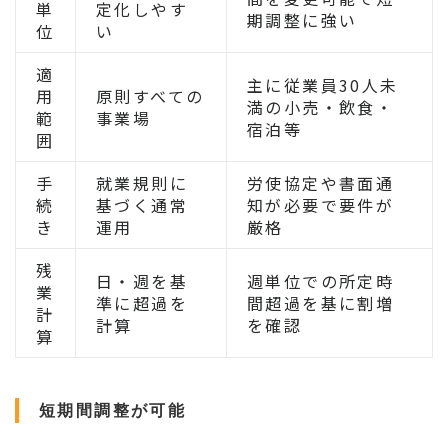
単
定化しやす
期調整に強い
位
い
適
主に従業員30人未
用
原則すべての
満の小売・飲食・
範
事業場
宿泊等
囲
手
就業規則に
労使協定や書面通
続
基づく通常
知が必要で要件が
き
運用
厳格
残
日・週を基
週単位での所定時
業
準に超過を
間超過を基に割増
計
計算
を確認
算
短期間調整が可能